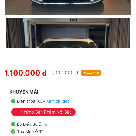
1,100,000 đ
1,300,000 đ
Giảm 15%
KHUYẾN MÃI
Điện thoại XOR
Xem chi tiết
Những Sản Phẩm Nổi Bật
Ép Biển Số Ô Tô
Thu Mua Ô Tô