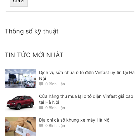
Thông số kỹ thuật
Thủ tục cấp lại rõ ràng minh bạc
Biển số chuẩn do công an cấp
Gía cả hợp lý
TIN TỨC MỚI NHẤT
Thời gian cấp nhanh chóng
Cam kết hoàn tiền 200% nếu biển số giả
Dịch vụ sửa chữa ô tô điện Vinfast uy tín tại Hà
Nội
0 Bình luận
Cửa hàng thu mua lại ô tô điện Vinfast giá cao
tại Hà Nội
0 Bình luận
Địa chỉ cà số khung xe máy Hà Nội
0 Bình luận