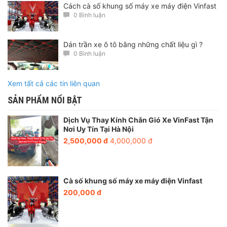
Cách cà số khung số máy xe máy điện Vinfast
0 Bình luận
Dán trần xe ô tô bằng những chất liệu gì ?
0 Bình luận
Quý khách có thể tham khảo một số dịch vụ khác:
Xem tất cả các tin liên quan
Ép biển Ô Tô
: 500k/ 2 biển
SẢN PHẨM NỔI BẬT
Phục hồi biển
500k/ biển
Ép biển xe máy
200k
Dịch Vụ Thay Kính Chắn Gió Xe VinFast Tận
Nơi Uy Tín Tại Hà Nội
Phục hồi biển
xe máy: 100k
2,500,000 đ
4,000,000 đ
Loại ép biển có cờ
+100k
Cấp lại biển số ô tô nhanh
: 1.100k
Cà số khung số máy xe máy điện Vinfast
200,000 đ