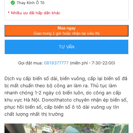
Thay Kính Ô Tô
* Nhiều ưu đãi hấp dẩn khác
Mua ngay
Giao trong 1 giờ hoặc nhận tại siêu thị
TƯ VẤN
Gọi đặt mua:
0819377777
(miễn phí - 7:30-22:00)
Dịch vụ cấp biển số dài, biển vuông, cấp lại biển số đã
bị mất chuẩn theo bộ công an làm ra. Thủ tục làm
nhanh chóng 1-2 ngày có biển luôn, do công an cấp
khu vực Hà Nội. Donoithatoto chuyên nhận ép biển số,
phục hồi biển số, cấp biển số ô tô dài vuông uy tín
chất lượng nhất thị trường