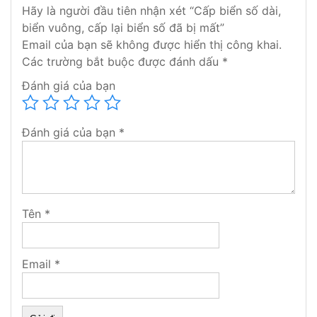
an để xin cấp biển
Hãy là người đầu tiên nhận xét “Cấp biển số dài,
Bước 3: Chúng tôi sẽ giao biển tận nhà hoặc quý
biển vuông, cấp lại biển số đã bị mất”
khách qua công ty chúng tôi nhận biển
Email của bạn sẽ không được hiển thị công khai.
Các trường bắt buộc được đánh dấu
*
Thời gian khoảng 1-2 ngày sẽ có kết quả và chúng tôi
Đánh giá của bạn
sẽ liên hệ ngay cho quý khách khi nhận được biển
Đánh giá của bạn
*
Lý do bọn nên chọn chúng tôi
Tên
*
Email
*