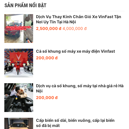
SẢN PHẨM NỔI BẬT
Bước 2:
Tiến hành tháo kính cũ bị hỏng ra khỏi xe
Dịch Vụ Thay Kính Chắn Gió Xe VinFast Tận
Nơi Uy Tín Tại Hà Nội
2,500,000 đ
4,000,000 đ
Cà số khung số máy xe máy điện Vinfast
200,000 đ
Dịch vụ cà số khung, số máy tại nhà giá rẻ Hà
Nội
200,000 đ
Bước 3:
Vệ sinh xung quanh các đường mép của kính
Cấp biển số dài, biển vuông, cấp lại biển
số đã bị mất