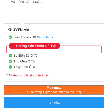
và năm sản xuất.
KHUYẾN MÃI
Điện thoại XOR
Xem chi tiết
Những Sản Phẩm Nổi Bật
Ép Biển Số Ô Tô
Thu Mua Ô Tô
Thay Kính Ô Tô
* Nhiều ưu đãi hấp dẩn khác
Mua ngay
Giao trong 1 giờ hoặc nhận tại siêu thị
TƯ VẤN