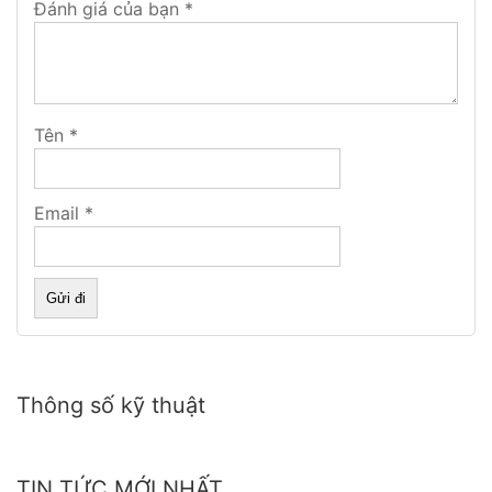
Đánh giá của bạn
*
Tên
*
Như các bạn đã biết kính là một bộ phận rất quan
Email
*
trọng và rất cần thiết trên xe ô tô . Kính ô tô ngoài
việc chắn gió, chắn bụi và mưa, nó còn tham gia vào
việc tăng độ cứng vững chắc cho kết cấu xe và bảo
vệ an toàn cho người trong mọi các tình huống gây va
chạm
Thông số kỹ thuật
TIN TỨC MỚI NHẤT