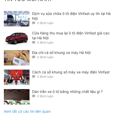
Dịch vụ sửa chữa ô tô điện Vinfast uy tín tại Hà
Nội
0 Bình luận
Cửa hàng thu mua lại ô tô điện Vinfast giá cao
Quy trình thay kính tại Độ Nội Thất Ô Tô Hà Nội :
tại Hà Nội
0 Bình luận
Bước 1:
Tiến hành tháo Capo của xe để tiện cho việc
tháo kính ra
Địa chỉ cà số khung xe máy Hà Nội
0 Bình luận
Cách cà số khung số máy xe máy điện Vinfast
0 Bình luận
Dán trần xe ô tô bằng những chất liệu gì ?
0 Bình luận
Xem tất cả các tin liên quan