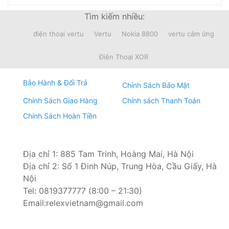
Tìm kiếm nhiều:
Bước 5:
Tiến hành đặt kính mới lên
điện thoại vertu
Vertu
Nokia 8800
vertu cảm ứng
Điện Thoại XOR
Bảo Hành & Đổi Trả
Chính Sách Bảo Mật
Chính Sách Giao Hàng
Chính sách Thanh Toán
Chính Sách Hoàn Tiền
Địa chỉ 1: 885 Tam Trinh, Hoàng Mai, Hà Nội
Địa chỉ 2: Số 1 Đinh Núp, Trung Hòa, Cầu Giấy, Hà
Bước 6:
Cố định vị trí của kính bằng băng dính
Nội
Tel: 0819377777 (8:00 – 21:30)
Email:relexvietnam@gmail.com