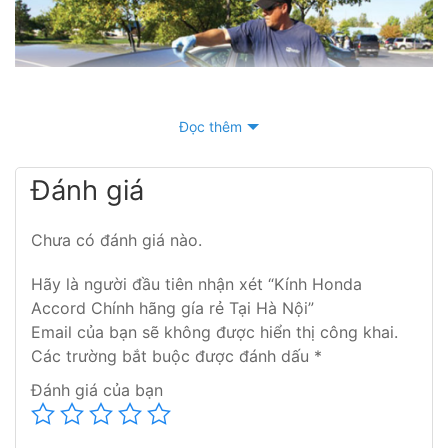
Đọc thêm
Đánh giá
Trong quá trình sử dụng, không may kính của bạn bị
vỡ, bạn đang muốn thay thế nó đi nhưng không biết
Chưa có đánh giá nào.
địa chỉ nào thay kính ô tô chính hãng mà giá lại rẻ? Địa
Hãy là người đầu tiên nhận xét “Kính Honda
chỉ thay kính ô tô uy tín tại Hà Nội. Donoithatoto.net
Accord Chính hãng gía rẻ Tại Hà Nội”
chuyên
thay kính lái ô tô
,
kính chắn gió
, kính cánh cửa,
Email của bạn sẽ không được hiển thị công khai.
kính hậu , kính góc tam giá ô tô.
Các trường bắt buộc được đánh dấu
*
Đánh giá của bạn