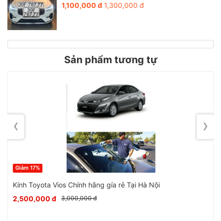
1,100,000 đ
1,300,000 đ
Sản phẩm tương tự
Bước 4:
Bơm silicon xung quanh mép khung của xe
‹
›
Giảm 17%
Kính Toyota Vios Chính hãng gía rẻ Tại Hà Nội
2,500,000 đ
3,000,000 đ