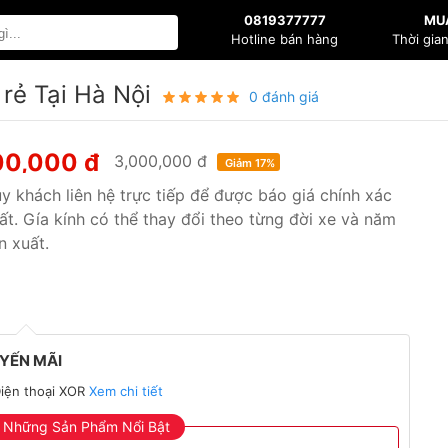
0819377777
MU
Hotline bán hàng
Thời gia
rẻ Tại Hà Nội
0 đánh giá
00,000 đ
3,000,000 đ
Giảm 17%
y khách liên hệ trực tiếp để được báo giá chính xác
ất. Gía kính có thể thay đổi theo từng đời xe và năm
n xuất.
YẾN MÃI
iện thoại XOR
Xem chi tiết
Những Sản Phẩm Nổi Bật