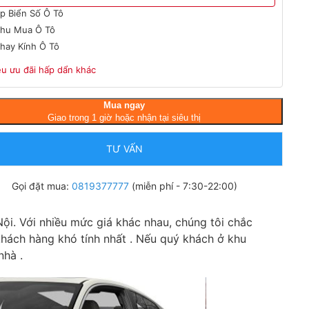
́p Biển Số Ô Tô
hu Mua Ô Tô
hay Kính Ô Tô
ều ưu đãi hấp dẩn khác
Mua ngay
Giao trong 1 giờ hoặc nhận tại siêu thị
TƯ VẤN
Gọi đặt mua:
0819377777
(miễn phí - 7:30-22:00)
ội. Với nhiều mức giá khác nhau, chúng tôi chắc
hách hàng khó tính nhất . Nếu quý khách ở khu
nhà .