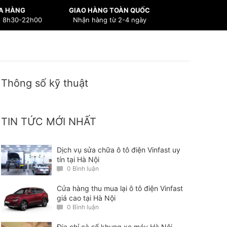
A HÀNG
GIAO HÀNG TOÀN QUỐC
n 8h30-22h00
Nhận hàng từ 2-4 ngày
Thông số kỹ thuật
TIN TỨC MỚI NHẤT
Dịch vụ sửa chữa ô tô điện Vinfast uy
tín tại Hà Nội
0 Bình luận
Cửa hàng thu mua lại ô tô điện Vinfast
giá cao tại Hà Nội
0 Bình luận
Địa chỉ cà số khung xe máy Hà Nội