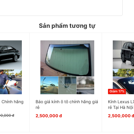
Sản phẩm tương tự
rọng và rất cần thiết trên xe ô tô . Kính ô tô
am gia vào việc tăng độ cứng vững chắc cho kết
ác tình huống gây va chạm
Giảm 17%
 Chính hãng
Báo giá kính ô tô chính hãng giá
Kính Lexus L
rẻ
rẻ Tại Hà Nội
2,500,000 đ
2,500,000 
00,000 đ