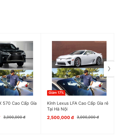
›
Giảm 17%
Giảm 17
X 570 Cao Cấp Gía
Kính Lexus LFA Cao Cấp Gía rẻ
Kính Xe
Tại Hà Nội
gía rẻ T
đ
2,500,000 đ
2,500,
3,000,000 đ
3,000,000 đ