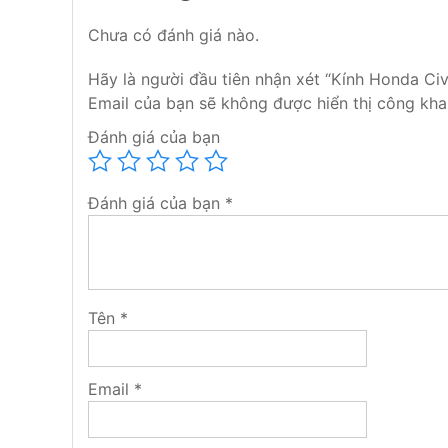
Chưa có đánh giá nào.
Hãy là người đầu tiên nhận xét “Kính Honda Civ
Email của bạn sẽ không được hiển thị công khai
Trong quá trình sử dụng, không may kính của bạn
Đánh giá của bạn
không biết địa chỉ nào thay kính ô tô chính hãng mà
Nội. Donoithatoto.net chuyên
thay kính lái ô tô
,
k
tam giá ô tô.
Đánh giá của bạn
*
Tên
*
Email
*