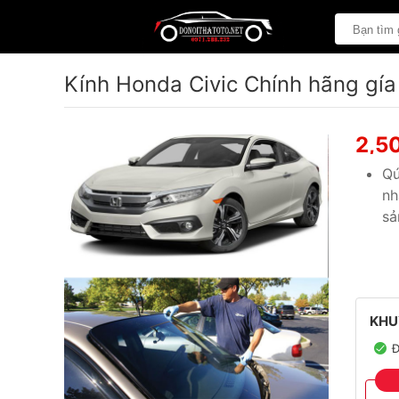
Kính Honda Civic Chính hãng gía 
2,5
Qú
nh
sả
KHU
Đ