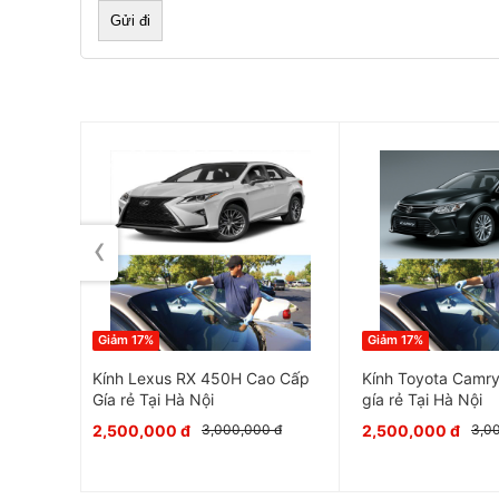
‹
Như các bạn đã biết kính là một bộ phận rất quan t
ngoài việc chắn gió, chắn bụi và mưa, nó còn th
cấu xe và bảo vệ an toàn cho người trong mọi c
Giảm 17%
Giảm 17%
hãng gía
Kính Lexus RX 450H Cao Cấp
Kính Toyota Camry
Gía rẻ Tại Hà Nội
gía rẻ Tại Hà Nội
2,500,000 đ
2,500,000 đ
 đ
3,000,000 đ
3,0