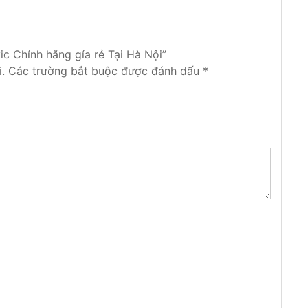
ic Chính hãng gía rẻ Tại Hà Nội”
.
Các trường bắt buộc được đánh dấu
*
 bị vỡ, bạn đang muốn thay thế nó đi nhưng
 giá lại rẻ? Địa chỉ thay kính ô tô uy tín tại Hà
ính chắn gió
, kính cánh cửa, kính hậu , kính góc