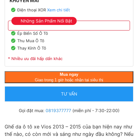
KHUYẾN MÃI
Điện thoại XOR
Xem chi tiết
Những Sản Phẩm Nổi Bật
Ép Biển Số Ô Tô
Thu Mua Ô Tô
Thay Kính Ô Tô
* Nhiều ưu đãi hấp dẩn khác
Mua ngay
Giao trong 1 giờ hoặc nhận tại siêu thị
TƯ VẤN
Gọi đặt mua:
0819377777
(miễn phí - 7:30-22:00)
Ghế da ô tô xe Vios 2013 – 2015 của bạn hiện nay như
thế nào, có còn mới và sáng như ngày đầu không? Nếu