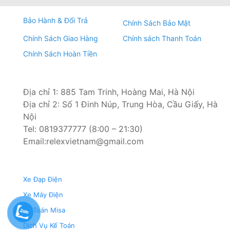
bằng chất liệu da sẽ giúp cho xe của bạn có độ sang
trọng hơn, quý phái cùng với nội thất trong xe sẽ
Bảo Hành & Đổi Trả
Chính Sách Bảo Mật
mang đến cảm giác thư giãn, thoải mái khi sử dụng.
Chính Sách Giao Hàng
Chính sách Thanh Toán
Vậy bọc nệm ghế da ô tô sẽ luôn khiến những người
ngồi trên xe chú ý bởi độ bền cao và ít bám bụi, có độ
Chính Sách Hoàn Tiền
mềm mại, dễ chịu hơn.
Vậy, Nếu bạn muốn bọc ghế da cho chiếc ô tô của
Địa chỉ 1: 885 Tam Trinh, Hoàng Mai, Hà Nội
mình, chúng tôi rất hân hạnh phục vụ các bạn cùng với
Địa chỉ 2: Số 1 Đinh Núp, Trung Hòa, Cầu Giấy, Hà
các mẫu mã da đa dạng cho bạn lựa chọn, hoặc bạn
Nội
cũng có thể phối màu da theo sở thích của mình.
Tel: 0819377777 (8:00 – 21:30)
Email:relexvietnam@gmail.com
Xe Đạp Điện
Xe Máy Điện
Kế Toán Misa
Dịch Vụ Kế Toán