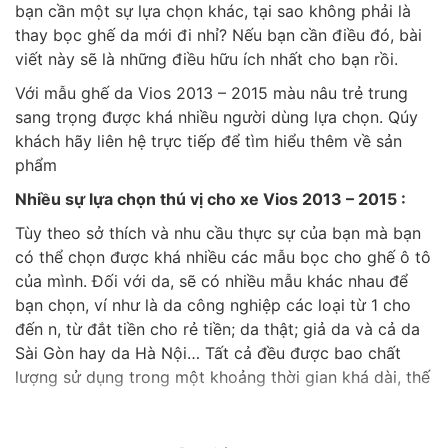
bạn cần một sự lựa chọn khác, tại sao không phải là
thay bọc ghế da mới đi nhỉ? Nếu bạn cần điều đó, bài
viết này sẽ là những điều hữu ích nhất cho bạn rồi.
Với mẫu ghế da Vios 2013 – 2015 màu nâu trẻ trung
sang trọng được khá nhiều người dùng lựa chọn. Qúy
khách hãy liên hệ trực tiếp để tìm hiểu thêm về sản
phẩm
Nhiều sự lựa chọn thú vị cho xe Vios 2013 – 2015 :
Tùy theo sở thích và nhu cầu thực sự của bạn mà bạn
có thể chọn được khá nhiều các mẫu bọc cho ghế ô tô
của mình. Đối với da, sẽ có nhiều mẫu khác nhau để
bạn chọn, ví như là da công nghiệp các loại từ 1 cho
đến n, từ đắt tiền cho rẻ tiền; da thật; giả da và cả da
Sài Gòn hay da Hà Nội… Tất cả đều được bao chất
lượng sử dụng trong một khoảng thời gian khá dài, thế
nên tại sao bạn không lựa chọn cho chính mình một
sản phẩm ưa ý nào?