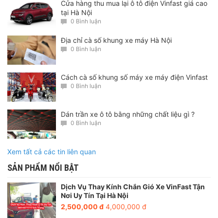
Cửa hàng thu mua lại ô tô điện Vinfast giá cao
Còn màu sắc lựa chọn: Sử dụng màu da phù hợp với
tại Hà Nội
0 Bình luận
màu sắc nội thất của xe có những màu cơ bản sau :
màu đỏ, kem, ghi, vàng, kết hợp đỏ đen, trắng ghi ,
Địa chỉ cà số khung xe máy Hà Nội
may theo ghế đen viền chỉ đỏ .
0 Bình luận
Ngoài sự lựa chọn kiểu dáng và màu sắc để bọc ghế
da xe Cruze thì nó sẽ mang đến cho bạn những điều
Cách cà số khung số máy xe máy điện Vinfast
bất ngờ như:
0 Bình luận
Bọc ghế da xe Vios 2013 – 2015 bằng chất liệu da thật
Dán trần xe ô tô bằng những chất liệu gì ?
thì nó sẽ mang đến sự mềm mại và dẻo dai, tạo cảm
0 Bình luận
giác thoải mái và sang trọng cho chiếc xe của bạn.
Chất liệu da sẽ không thấm nước. nhưng nếu nước bị
đổ ra ghế, bạn nên làm sạch càng sớm càng tốt.
Xem tất cả các tin liên quan
Vật liệu bằng da sẽ rất bền và kéo dài nhiều năm nếu
SẢN PHẨM NỔI BẬT
bạn chăm sóc đúng cách và cận thận.
Dịch Vụ Thay Kính Chắn Gió Xe VinFast Tận
Nơi Uy Tín Tại Hà Nội
2,500,000 đ
4,000,000 đ