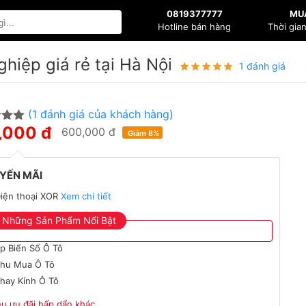
0819377777
MU
Hotline bán hàng
Thời gia
ghiệp giá rẻ tại Hà Nội
1 đánh giá
(
1
đánh giá của khách hàng)
,000 đ
ên 5
600,000 đ
Giảm 8%
n
iá
YẾN MÃI
iện thoại XOR
Xem chi tiết
Những Sản Phẩm Nổi Bật
́p Biển Số Ô Tô
hu Mua Ô Tô
hay Kính Ô Tô
ều ưu đãi hấp dẩn khác