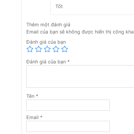
Tốt
Tác dụng của trần Nilon cho ô tô:
+ Giúp cho trần xe của bạn luôn sạch sẽ như mới
Thêm một đánh giá
+ Tránh bụi bẩn bám vào trần xe
Email của bạn sẽ không được hiển thị công khai
+ Ngăn ngừa các tác nhân gây mùi khó chịu dính 
Đánh giá của bạn
Đánh giá của bạn
*
Tên
*
Email
*