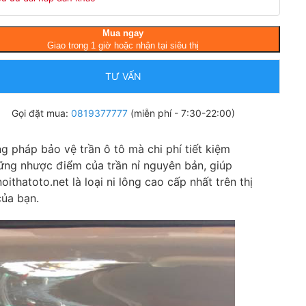
Mua ngay
Giao trong 1 giờ hoặc nhận tại siêu thị
TƯ VẤN
Gọi đặt mua:
0819377777
(miễn phí - 7:30-22:00)
g pháp bảo vệ trần ô tô mà chi phí tiết kiệm
ững nhược điểm của trần nỉ nguyên bản, giúp
oithatoto.net là loại ni lông cao cấp nhất trên thị
của bạn.