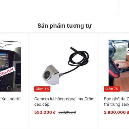
Sản phẩm tương tự
Giảm 8%
Giảm 7%
trần ô tô nguyên bản, gây mất thẩm mỹ của trần
Xe Lacetti
Camera lùi hồng ngoại mạ Crôm
Bọc ghế da 
oithatoto.netsẽ giúp dán trần nilon ô tô không
cao cấp
trẻ trung san
tô rất đẹp, căng và thẳng không bị trùng và
550,000 đ
2,800,000 
600,000 đ