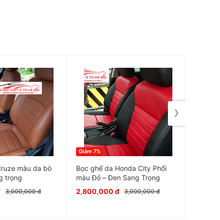
›
Giảm 7%
Giảm 9%
Cruze màu da bò
Bọc ghế da Honda City Phối
Camera 
g trọng
màu Đỏ – Đen Sang Trọng
500,00
đ
2,800,000 đ
3,000,000 đ
3,000,000 đ