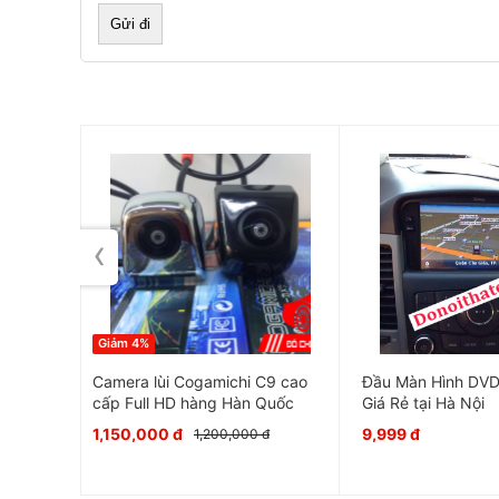
‹
Giảm 4%
Dán trần nilon ô tô không cẩn thận sẽ làm hỏng 
ato màu
Camera lùi Cogamichi C9 cao
Đầu Màn Hình DVD 
xe. Đội ngũ thợ có nhiều năm kinh nghiệm của Don
cấp Full HD hàng Hàn Quốc
Giá Rẻ tại Hà Nội
ảnh hưởng đến trần xe. Thợ giỏi dán trần nilon ô 
1,150,000 đ
9,999 đ
 đ
1,200,000 đ
không bị bong tróc .