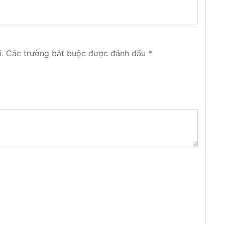
Được xếp
hạng
5
5
sao
.
Các trường bắt buộc được đánh dấu
*
lên trần