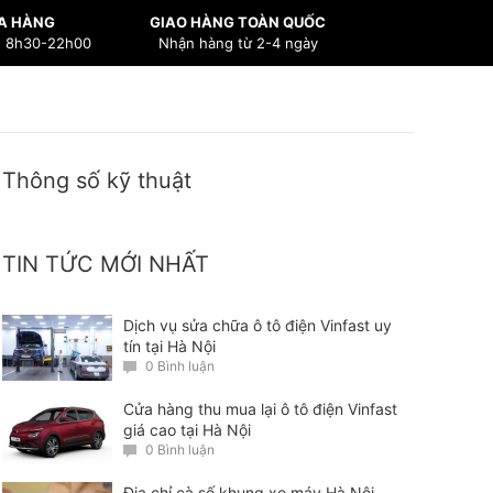
A HÀNG
GIAO HÀNG TOÀN QUỐC
n 8h30-22h00
Nhận hàng từ 2-4 ngày
Thông số kỹ thuật
TIN TỨC MỚI NHẤT
Dịch vụ sửa chữa ô tô điện Vinfast uy
tín tại Hà Nội
0 Bình luận
Cửa hàng thu mua lại ô tô điện Vinfast
giá cao tại Hà Nội
0 Bình luận
Địa chỉ cà số khung xe máy Hà Nội