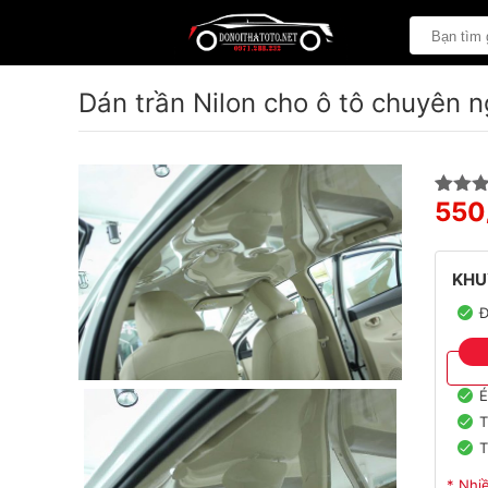
Dán trần Nilon cho ô tô chuyên n
550
5.00
1
tr
dựa trê
đánh g
KHU
Đ
E
T
T
* Nhi