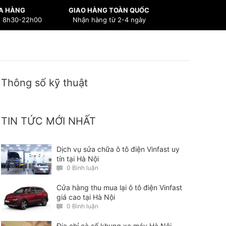
A HÀNG
GIAO HÀNG TOÀN QUỐC
n 8h30-22h00
Nhận hàng từ 2-4 ngày
Thông số kỹ thuật
TIN TỨC MỚI NHẤT
Dịch vụ sửa chữa ô tô điện Vinfast uy
tín tại Hà Nội
0 Bình luận
Cửa hàng thu mua lại ô tô điện Vinfast
giá cao tại Hà Nội
0 Bình luận
Địa chỉ cà số khung xe máy Hà Nội