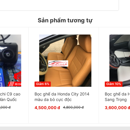
 trở nên mới mẽ và thời trang hơn.
Sản phẩm tương tự
Giảm 6%
Giảm 10%
chi C9 cao
Bọc ghế da Honda City 2014
Bọc ghế da 
 Hàn Quốc
màu da bò cực độc
Sang Trọng
4,500,000 đ
3,600,000 
,000 đ
4,800,000 đ