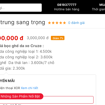
0819377777
MU
Hotline bán hàng
Thời gia
trung sang trọng
0 đánh giá
00,000 đ
3,000,000 đ
Giảm 7%
iá bọc ghế da xe Cruze :
da công nghiệp loại 1: 4.500k
da công nghiệp loại 2: 3.600k
ghế Da thái lan : 3.600k/7 chỗ
dả gia: 2.300k
YẾN MÃI
iện thoại XOR
Xem chi tiết
Những Sản Phẩm Nổi Bật