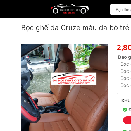
Bọc ghế da Cruze màu da bò trẻ 
2,8
Báo g
– Bọc 
– Bọc 
– Bọc 
– Bọc 
KHU
Đ