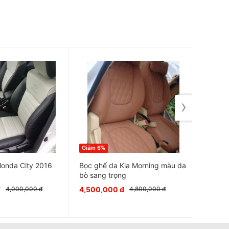
›
Giảm 6%
Giảm 7%
Honda City 2016
Bọc ghế da Kia Morning màu da
Bọc ghế
bò sang trọng
đen lịc
đ
4,500,000 đ
2,800,
4,000,000 đ
4,800,000 đ