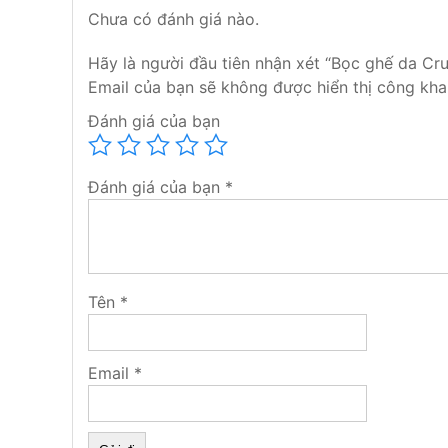
Chưa có đánh giá nào.
Hãy là người đầu tiên nhận xét “Bọc ghế da Cr
Email của bạn sẽ không được hiển thị công khai
Đánh giá của bạn
Đánh giá của bạn
*
Tên
*
Vậy để, giúp cho bạn lựa chọn được các loại thiế
mạnh mẽ và đẳng cấp hơn, thì hiện nay có nhiều
Email
*
thao, hoặc theo xe hay kết hợp chạy đường viền c
bạn có thể chọn may theo múi dọc kiểu Rolls Ro
ngang kiểu Civic, và may nhăn để cho bộ ghế tạ
ghế như trên đòi hỏi người thợ gia công may bọc