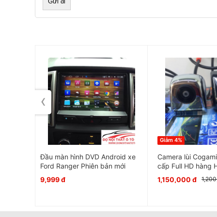
chuyên nghiệp mới mang đến cho chiếc xe của bạn
‹
Giảm 4%
khẩu giá
Đầu màn hình DVD Android xe
Camera lùi Cogami
Ford Ranger Phiên bản mới
cấp Full HD hàng
9,999 đ
1,150,000 đ
1,200