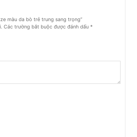
uze màu da bò trẻ trung sang trọng”
.
Các trường bắt buộc được đánh dấu
*
t kế để bọc ghế cho chiếc xe của mình trở nên
 kiểu ghế may như may theo phong cách thể
hỉ đỏ để tạo nên sự nổi bật của chiếc ghế. Hay
yce, may theo múi ca rô kiểu BMW, may theo múi
o nên sự khỏe khoắn cho ghế.Với những cách may
 ghế phải có nhiều kinh nghiệm, khéo tay và