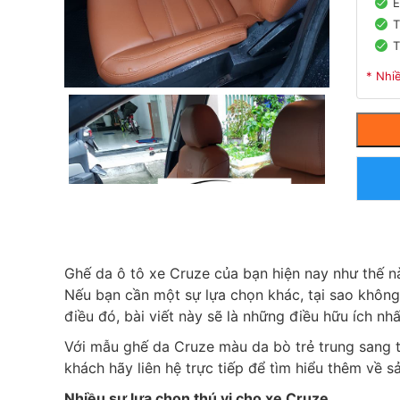
E
T
T
* Nhi
Ghế da ô tô xe Cruze của bạn hiện nay như thế 
Nếu bạn cần một sự lựa chọn khác, tại sao không
điều đó, bài viết này sẽ là những điều hữu ích nhấ
Với mẫu ghế da Cruze màu da bò trẻ trung sang 
khách hãy liên hệ trực tiếp để tìm hiểu thêm về 
Nhiều sự lựa chọn thú vị cho xe Cruze