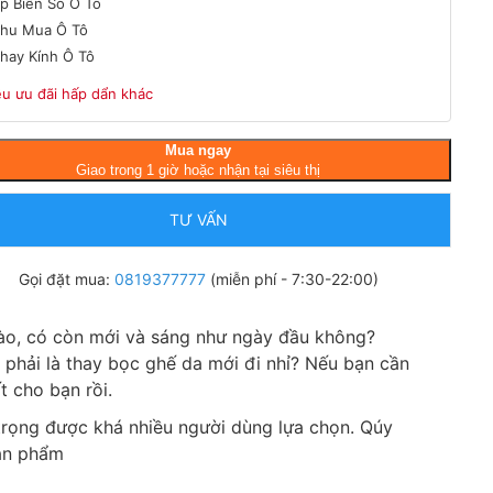
́p Biển Số Ô Tô
hu Mua Ô Tô
hay Kính Ô Tô
ều ưu đãi hấp dẩn khác
Mua ngay
Giao trong 1 giờ hoặc nhận tại siêu thị
TƯ VẤN
Gọi đặt mua:
0819377777
(miễn phí - 7:30-22:00)
nào, có còn mới và sáng như ngày đầu không?
 phải là thay bọc ghế da mới đi nhỉ? Nếu bạn cần
t cho bạn rồi.
trọng được khá nhiều người dùng lựa chọn. Qúy
sản phẩm