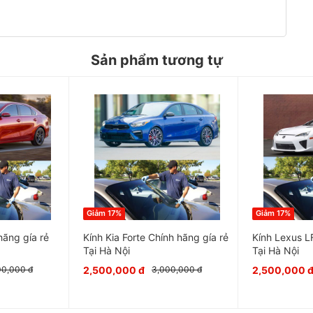
Sản phẩm tương tự
rọng và rất cần thiết trên xe ô tô . Kính ô tô
am gia vào việc tăng độ cứng vững chắc cho kết
ác tình huống gây va chạm
Giảm 17%
Giảm 17%
hãng gía rẻ
Kính Kia Forte Chính hãng gía rẻ
Kính Lexus L
Tại Hà Nội
Tại Hà Nội
2,500,000 đ
2,500,000 
00,000 đ
3,000,000 đ