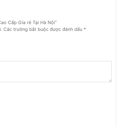
Cao Cấp Gía rẻ Tại Hà Nội”
.
Các trường bắt buộc được đánh dấu
*
 bị vỡ, bạn đang muốn thay thế nó đi nhưng
 giá lại rẻ? Địa chỉ thay kính ô tô uy tín tại Hà
ính chắn gió
, kính cánh cửa, kính hậu , kính góc