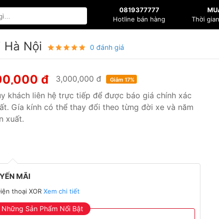
0819377777
MU
Hotline bán hàng
Thời gia
i Hà Nội
0 đánh giá
00,000 đ
3,000,000 đ
Giảm 17%
y khách liên hệ trực tiếp để được báo giá chính xác
ất. Gía kính có thể thay đổi theo từng đời xe và năm
n xuất.
YẾN MÃI
iện thoại XOR
Xem chi tiết
Những Sản Phẩm Nổi Bật