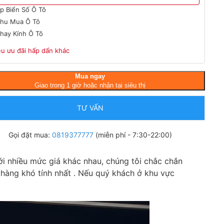
́p Biển Số Ô Tô
hu Mua Ô Tô
hay Kính Ô Tô
ều ưu đãi hấp dẩn khác
Mua ngay
Giao trong 1 giờ hoặc nhận tại siêu thị
TƯ VẤN
Gọi đặt mua:
0819377777
(miễn phí - 7:30-22:00)
i nhiều mức giá khác nhau, chúng tôi chắc chắn
hàng khó tính nhất . Nếu quý khách ở khu vực