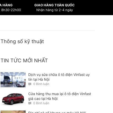
A HÀNG
GIAO HÀNG TOÀN QUỐC
n 8h30-22h00
Nhận hàng từ 2-4 ngày
Thông số kỹ thuật
TIN TỨC MỚI NHẤT
Dịch vụ sửa chữa ô tô điện Vinfast uy
tín tại Hà Nội
0 Bình luận
Cửa hàng thu mua lại ô tô điện Vinfast
giá cao tại Hà Nội
0 Bình luận
Địa chỉ cà số khung xe máy Hà Nội