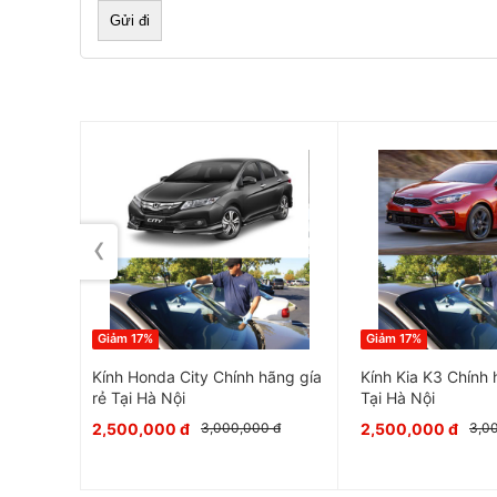
‹
Như các bạn đã biết kính là một bộ phận rất quan t
ngoài việc chắn gió, chắn bụi và mưa, nó còn th
cấu xe và bảo vệ an toàn cho người trong mọi c
Giảm 17%
Giảm 17%
hãng gía
Kính Honda City Chính hãng gía
Kính Kia K3 Chính 
rẻ Tại Hà Nội
Tại Hà Nội
2,500,000 đ
2,500,000 đ
 đ
3,000,000 đ
3,0