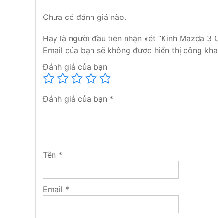
Chưa có đánh giá nào.
Hãy là người đầu tiên nhận xét “Kính Mazda 3 
Email của bạn sẽ không được hiển thị công khai
Trong quá trình sử dụng, không may kính của bạn
Đánh giá của bạn
không biết địa chỉ nào thay kính ô tô chính hãng mà
Nội. Donoithatoto.net chuyên
thay kính lái ô tô
,
k
tam giá ô tô.
Đánh giá của bạn
*
Tên
*
Email
*