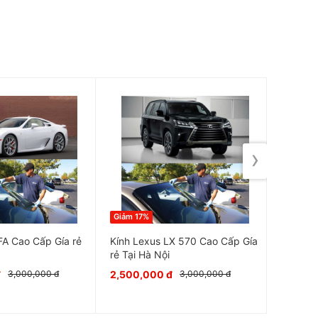
›
Giảm 17%
Giảm 17
FA Cao Cấp Gía rẻ
Kính Lexus LX 570 Cao Cấp Gía
Kính Ki
rẻ Tại Hà Nội
rẻ Tại 
đ
2,500,000 đ
2,500,
3,000,000 đ
3,000,000 đ