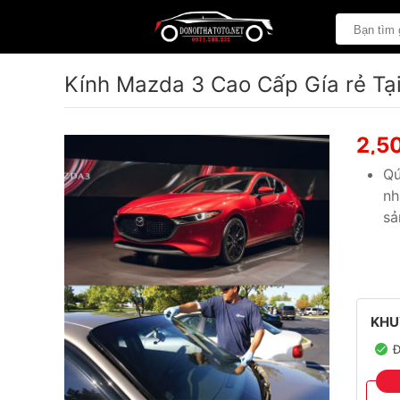
Kính Mazda 3 Cao Cấp Gía rẻ Tạ
2,5
Qú
nh
sả
KHU
Đ