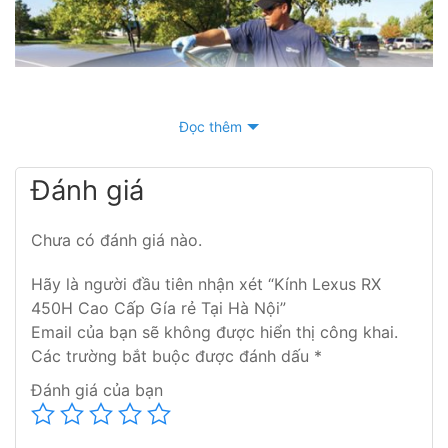
Đọc thêm
Đánh giá
Trong quá trình sử dụng, không may kính của bạn bị
vỡ, bạn đang muốn thay thế nó đi nhưng không biết
Chưa có đánh giá nào.
địa chỉ nào thay kính ô tô chính hãng mà giá lại rẻ? Địa
Hãy là người đầu tiên nhận xét “Kính Lexus RX
chỉ thay kính ô tô uy tín tại Hà Nội. Donoithatoto.net
450H Cao Cấp Gía rẻ Tại Hà Nội”
chuyên
thay kính lái ô tô
,
kính chắn gió
, kính cánh cửa,
Email của bạn sẽ không được hiển thị công khai.
kính hậu , kính góc tam giá ô tô.
Các trường bắt buộc được đánh dấu
*
Đánh giá của bạn