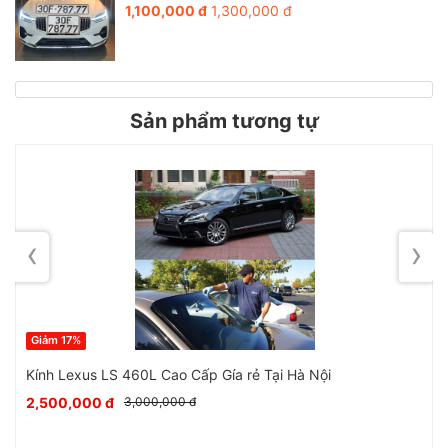
1,100,000 đ
1,300,000 đ
Sản phẩm tương tự
Bước 4:
Bơm silicon xung quanh mép khung của xe
‹
›
Giảm 17%
Kính Lexus LS 460L Cao Cấp Gía rẻ Tại Hà Nội
2,500,000 đ
3,000,000 đ