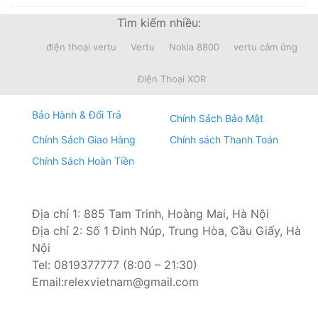
Tìm kiếm nhiều:
Bước 5:
Tiến hành đặt kính mới lên
điện thoại vertu
Vertu
Nokia 8800
vertu cảm ứng
Điện Thoại XOR
Bảo Hành & Đổi Trả
Chính Sách Bảo Mật
Chính Sách Giao Hàng
Chính sách Thanh Toán
Chính Sách Hoàn Tiền
Địa chỉ 1: 885 Tam Trinh, Hoàng Mai, Hà Nội
Địa chỉ 2: Số 1 Đinh Núp, Trung Hòa, Cầu Giấy, Hà
Bước 6:
Cố định vị trí của kính bằng băng dính
Nội
Tel: 0819377777 (8:00 – 21:30)
Email:relexvietnam@gmail.com