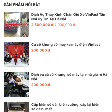
SẢN PHẨM NỔI BẬT
Bước 2:
Tiến hành tháo kính cũ bị hỏng ra khỏi xe
Dịch Vụ Thay Kính Chắn Gió Xe VinFast Tận
Nơi Uy Tín Tại Hà Nội
2,500,000 đ
4,000,000 đ
Cà số khung số máy xe máy điện Vinfast
200,000 đ
Dịch vụ cà số khung, số máy tại nhà giá rẻ Hà
Nội
200,000 đ
Bước 3:
Vệ sinh xung quanh các đường mép của kính
Cấp biển số dài, biển vuông, cấp lại biển
số đã bị mất