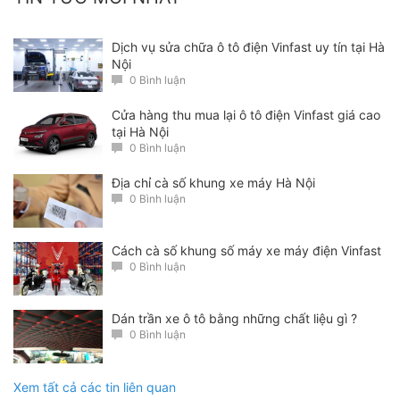
Dịch vụ sửa chữa ô tô điện Vinfast uy tín tại Hà
Nội
0 Bình luận
Cửa hàng thu mua lại ô tô điện Vinfast giá cao
Quy trình thay kính tại Độ Nội Thất Ô Tô Hà Nội :
tại Hà Nội
0 Bình luận
Bước 1:
Tiến hành tháo Capo của xe để tiện cho việc
tháo kính ra
Địa chỉ cà số khung xe máy Hà Nội
0 Bình luận
Cách cà số khung số máy xe máy điện Vinfast
0 Bình luận
Dán trần xe ô tô bằng những chất liệu gì ?
0 Bình luận
Xem tất cả các tin liên quan