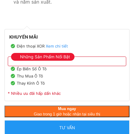
và năm sản xuất.
KHUYẾN MÃI
Điện thoại XOR
Xem chi tiết
Những Sản Phẩm Nổi Bật
Ép Biển Số Ô Tô
Thu Mua Ô Tô
Thay Kính Ô Tô
* Nhiều ưu đãi hấp dẩn khác
Mua ngay
Giao trong 1 giờ hoặc nhận tại siêu thị
TƯ VẤN