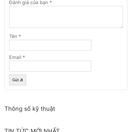
Đánh giá của bạn
*
Tên
*
Như các bạn đã biết kính là một bộ phận rất quan
Email
*
trọng và rất cần thiết trên xe ô tô . Kính ô tô ngoài
việc chắn gió, chắn bụi và mưa, nó còn tham gia vào
việc tăng độ cứng vững chắc cho kết cấu xe và bảo
vệ an toàn cho người trong mọi các tình huống gây va
chạm
Thông số kỹ thuật
TIN TỨC MỚI NHẤT